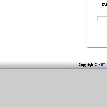
IZ
Copyright© -
DT